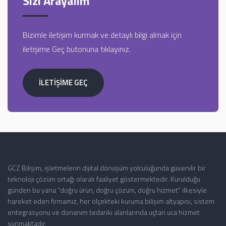
Sizi Arayalım
Bizimle iletişim kurmak ve detaylı bilgi almak için
iletişime Geç butonuna tıklayınız.
İLETİŞİME GEÇ
GCZ Bilişim, işletmelerin dijital dönüşüm yolculuğunda güvenilir bir
teknoloji çözüm ortağı olarak faaliyet göstermektedir. Kurulduğu
günden bu yana “doğru ürün, doğru çözüm, doğru hizmet” ilkesiyle
hareket eden firmamız, her ölçekteki kuruma bilişim altyapısı, sistem
entegrasyonu ve donanım tedariki alanlarında uçtan uca hizmet
sunmaktadır.