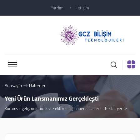
Yardım
İletişim
Anasayfa
Haberler
Yeni Ürün Lansmanımız Gerçekleşti
Kurumsal gelişmelerimiz ve sektörle ilgili önemli haberler tek bir yerde.