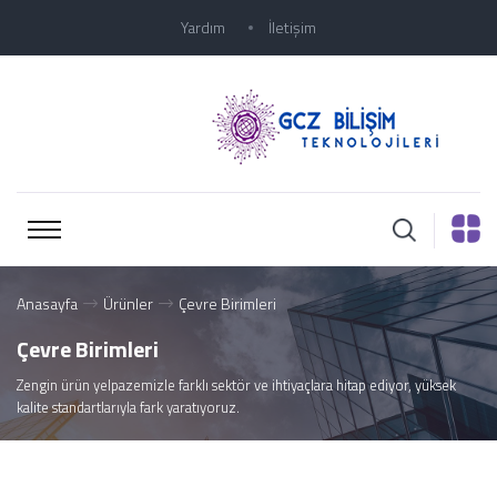
Yardım
İletişim
Anasayfa
Ürünler
Çevre Birimleri
Çevre Birimleri
Zengin ürün yelpazemizle farklı sektör ve ihtiyaçlara hitap ediyor, yüksek
kalite standartlarıyla fark yaratıyoruz.