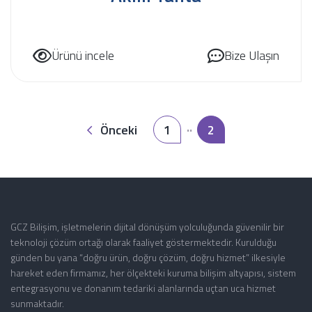
Ürünü incele
Bize Ulaşın
Önceki
1
2
GCZ Bilişim, işletmelerin dijital dönüşüm yolculuğunda güvenilir bir
teknoloji çözüm ortağı olarak faaliyet göstermektedir. Kurulduğu
günden bu yana “doğru ürün, doğru çözüm, doğru hizmet” ilkesiyle
hareket eden firmamız, her ölçekteki kuruma bilişim altyapısı, sistem
entegrasyonu ve donanım tedariki alanlarında uçtan uca hizmet
sunmaktadır.