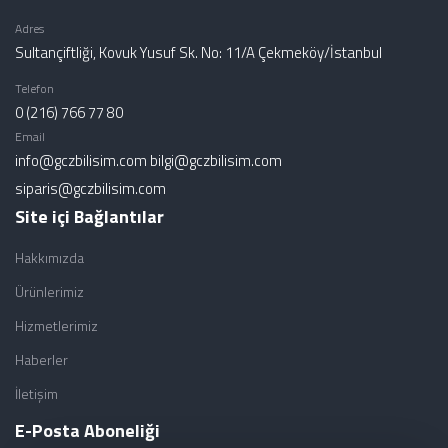
Adres
Sultançiftliği, Kovuk Yusuf Sk. No: 11/A Çekmeköy/İstanbul
Telefon
0 (216) 766 77 80
Email
info@gczbilisim.com
bilgi@gczbilisim.com
siparis@gczbilisim.com
Site içi Bağlantılar
Hakkımızda
Ürünlerimiz
Hizmetlerimiz
Haberler
İletişim
E-Posta Aboneliği